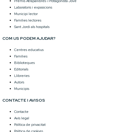
Premis Atrapallibres i Protagonista Jove
Laboratoris i exposicions
Municipi lector
Famílies lectores
Sant Jordi als hospitals
COM US PODEM AJUDAR?
Centres educatius
Famílies
Biblioteques
Editorials
Llibreries
Autors
Municipis
CONTACTE I AVISOS
Contacte
Avís legal
Política de privacitat
Política de cookies