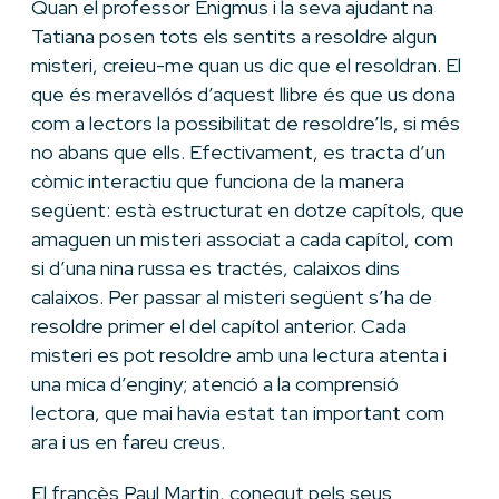
Quan el professor Enigmus i la seva ajudant na
Tatiana posen tots els sentits a resoldre algun
misteri, creieu-me quan us dic que el resoldran. El
que és meravellós d’aquest llibre és que us dona
com a lectors la possibilitat de resoldre’ls, si més
no abans que ells. Efectivament, es tracta d’un
còmic interactiu que funciona de la manera
següent: està estructurat en dotze capítols, que
amaguen un misteri associat a cada capítol, com
si d’una nina russa es tractés, calaixos dins
calaixos. Per passar al misteri següent s’ha de
resoldre primer el del capítol anterior. Cada
misteri es pot resoldre amb una lectura atenta i
una mica d’enginy; atenció a la comprensió
lectora, que mai havia estat tan important com
ara i us en fareu creus.
El francès Paul Martin, conegut pels seus