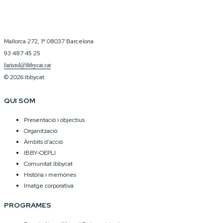
Mallorca 272, 1ª 08037 Barcelona
93 487 45 25
faristol@ibbycat.cat
© 2026 Ibbycat
QUI SOM
Presentació i objectius
Organització
Àmbits d’acció
IBBY-OEPLI
Comunitat Ibbycat
Història i memòries
Imatge corporativa
PROGRAMES