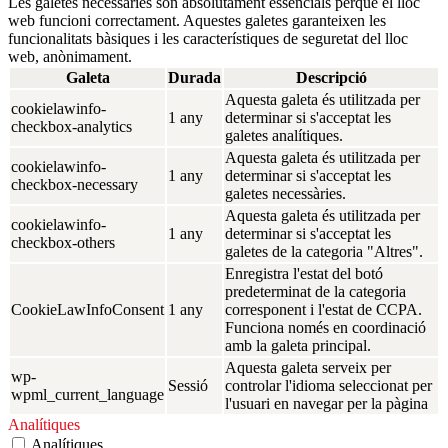
Les galetes necessàries són absolutament essencials perquè el lloc
web funcioni correctament. Aquestes galetes garanteixen les
funcionalitats bàsiques i les característiques de seguretat del lloc
web, anònimament.
Galeta
Durada
Descripció
Aquesta galeta és utilitzada per
cookielawinfo-
1 any
determinar si s'acceptat les
checkbox-analytics
galetes analítiques.
Aquesta galeta és utilitzada per
cookielawinfo-
1 any
determinar si s'acceptat les
checkbox-necessary
galetes necessàries.
Aquesta galeta és utilitzada per
cookielawinfo-
1 any
determinar si s'acceptat les
checkbox-others
galetes de la categoria "Altres".
Enregistra l'estat del botó
predeterminat de la categoria
CookieLawInfoConsent
1 any
corresponent i l'estat de CCPA.
Funciona només en coordinació
amb la galeta principal.
Aquesta galeta serveix per
wp-
Sessió
controlar l'idioma seleccionat per
wpml_current_language
l'usuari en navegar per la pàgina
Analítiques
Analítiques