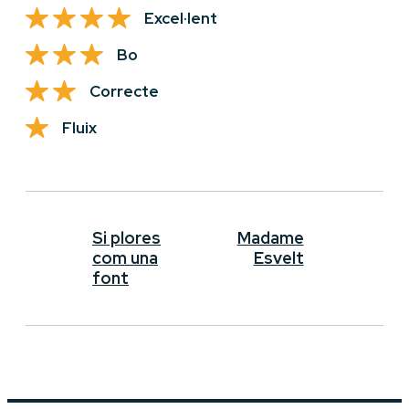
Excel·lent
Bo
Correcte
Fluix
Si plores
Madame
com una
Esvelt
font