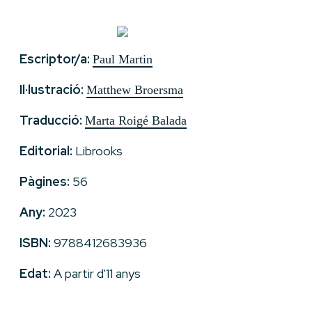
Escriptor/a:
Paul Martin
Il·lustració:
Matthew Broersma
Traducció:
Marta Roigé Balada
Editorial:
Librooks
Pàgines:
56
Any:
2023
ISBN:
9788412683936
Edat:
A partir d'11 anys