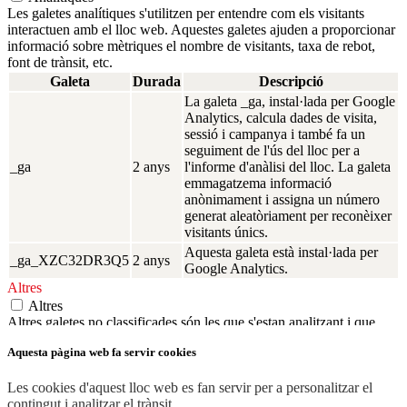
Les galetes analítiques s'utilitzen per entendre com els visitants
interactuen amb el lloc web. Aquestes galetes ajuden a proporcionar
informació sobre mètriques el nombre de visitants, taxa de rebot,
font de trànsit, etc.
Galeta
Durada
Descripció
La galeta _ga, instal·lada per Google
Analytics, calcula dades de visita,
sessió i campanya i també fa un
seguiment de l'ús del lloc per a
_ga
2 anys
l'informe d'anàlisi del lloc. La galeta
emmagatzema informació
anònimament i assigna un número
generat aleatòriament per reconèixer
visitants únics.
Aquesta galeta està instal·lada per
_ga_XZC32DR3Q5
2 anys
Google Analytics.
Altres
Altres
Altres galetes no classificades són les que s'estan analitzant i que
encara no s'han classificat en una categoria.
Aquesta pàgina web fa servir cookies
Galeta
Durada
Descripció
fav_books
1 año
Les cookies d'aquest lloc web es fan servir per a personalitzar el
DESA I ACCEPTA
contingut i analitzar el trànsit.